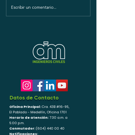
Nuestro laboratorio, un
¡GRACIAS! CÁ
Escribir un comentario...
paso más hacia la
COLOMBIANA D
excelencia, con ensayos
INFRAESTRUCT
acreditados por ONAC.
Datos de Contacto
Oficina Principal:
Cra. 43B #16-95,
El Poblado - Medellín, Oficina 1701
Horario de atención:
7:30 a.m. a
5:00 p.m.
Conmutador:
(604) 440 00 40
Notificaciones: