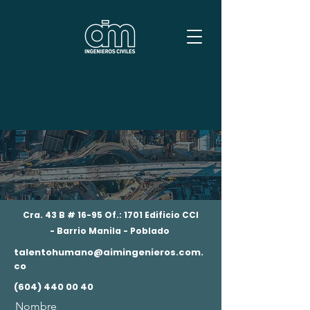
Haz parte de nuestro equipo
¡Trabaja con nosotros!
Cra. 43 B # 16-95 Of.: 1701 Edificio CCI
- Barrio Manila - Poblado
talentohumano@aimingenieros.com.
co
(604) 440 00 40
Nombre